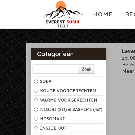
HOME
BE
Leve
Categorieën
za. 0
Berei
Zoek
Meer
SOEP
KOUDE VOORGERECHTEN
WARME VOORGERECHTEN
NIGIRI (2st) & SASHIMI (4st)
HOSOMAKI
INSIDE OUT