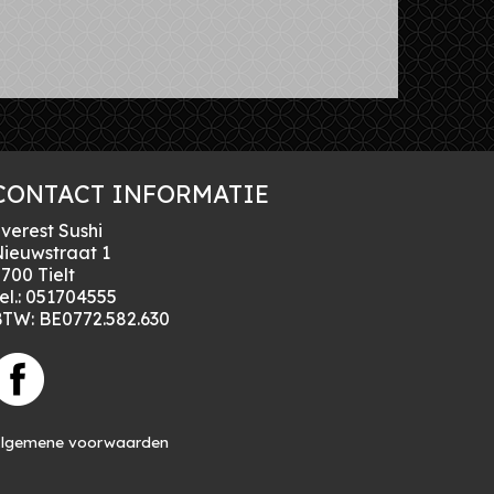
CONTACT INFORMATIE
verest Sushi
ieuwstraat 1
700 Tielt
el.:
051704555
BTW:
BE0772.582.630
lgemene voorwaarden